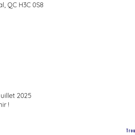
al, QC H3C 0S8
juillet 2025
r !
Tro