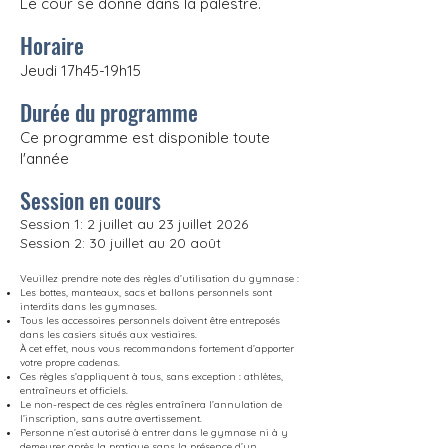
Le cour se donne dans la palestre.
Horaire
Jeudi 17h45-19h15
Durée du programme
Ce programme est disponible toute
l'année
Session en cours
Session 1: 2 juillet au 23 juillet 2026
Session 2: 30 juillet au 20 août
Veuillez prendre note des règles d’utilisation du gymnase :
Les bottes, manteaux, sacs et ballons personnels sont
interdits dans les gymnases.
Tous les accessoires personnels doivent être entreposés
dans les casiers situés aux vestiaires.
À cet effet, nous vous recommandons fortement d’apporter
votre propre cadenas.
Ces règles s’appliquent à tous, sans exception : athlètes,
entraîneurs et officiels.
Le non-respect de ces règles entraînera l’annulation de
l’inscription, sans autre avertissement.
Personne n’est autorisé à entrer dans le gymnase ni à y
demeurer après la pratique sans la présence d’un