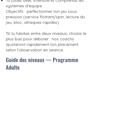
Tu joues avec intensité et comprends les
systèmes d’équipe.
Objectifs : perfectionner ton jeu sous
pression (service flottant/spin, lecture du
jeu, bloc, attaques rapides).
*Si tu hésites entre deux niveaux, choisis le
plus bas pour débuter : nos coachs
ajusteront rapidement ton placement
selon l’observation en séance.
Guide des niveaux — Programme
Adulte
Guide des niveaux
Consultez les programmes
débutant
Consultez le programme
intermédiaire
Consultez le programme avancé
Inscriptions